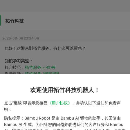
拓竹科技
2026-08-06 23:34:06
您好！欢迎来到拓竹服务。有什么可以帮您？
知识学习渠道：
打印技巧：
拓竹服务_小红书
教学视频：
拓竹服务_哔哩哔哩
系统课程：
拓竹学院
专业知识：
拓竹维基百科
欢迎使用拓竹科技机器人！
点击“继续”即表示您接受
《用户协议》
，并确认以下通知和免责声
2026-08-06 23:34:06
明：
请选择您需要咨询的类别
隐私提示：Bambu Robot 是由 Bambu AI 驱动的助手，其回复由
Bambu AI 生成。为回答您的问题并改进我们的客户服务和 Bambu
‹
热门问题
✨A2L
✨X2D
✨H2C
✨P2S
✨