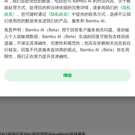
AI，我们会处理您的数据，包括您与 Bambu AI 的对话内容。关于数
据处理方式、处理目的和法律依据的完整详情，请参阅我们的
《隐私
服务政策/三包政策
政策》
。您可随时通过
《隐私政策》
中提供的联系方式，选择不让我
们使用您的数据来改进我们的产品、服务和 Bambu AI。
拓竹打印机对比
免责声明：Bambu AI（Beta）用于回答客户服务相关问题。请勿输
维修时效
入个人或敏感数据。Bambu AI（Beta）生成的回复可能包含错误或
售后运费
遗漏，不保证其准确性、完整性和规范性；您应在依赖相关信息前自
行核实。回复不代表服务提供商的观点。Bambu AI（Beta）存在局
切片软件的下载和使用
限性，我们正在努力提升其准确性。
继续
咨询记录
拓竹学院
延保服务
 FAQ
Wiki
MakerWorld