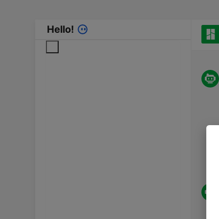
Hello!
保修备件申请
备件购买
注册新序列号
激活延保
使用延保
设备信息查询